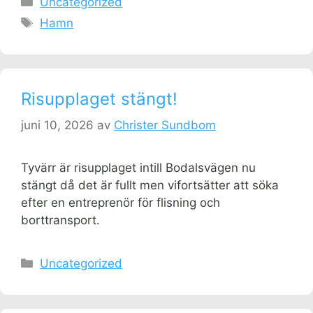
Uncategorized
Etiketter
Hamn
Risupplaget stängt!
juni 10, 2026
av
Christer Sundbom
Tyvärr är risupplaget intill Bodalsvägen nu
stängt då det är fullt men vifortsätter att söka
efter en entreprenör för flisning och
borttransport.
Kategorier
Uncategorized