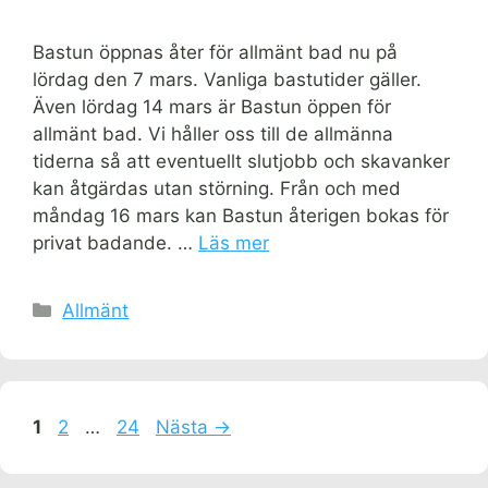
Bastun öppnas åter för allmänt bad nu på
lördag den 7 mars. Vanliga bastutider gäller.
Även lördag 14 mars är Bastun öppen för
allmänt bad. Vi håller oss till de allmänna
tiderna så att eventuellt slutjobb och skavanker
kan åtgärdas utan störning. Från och med
måndag 16 mars kan Bastun återigen bokas för
privat badande. …
Läs mer
Kategorier
Allmänt
Sida
Sida
Sida
1
2
…
24
Nästa
→