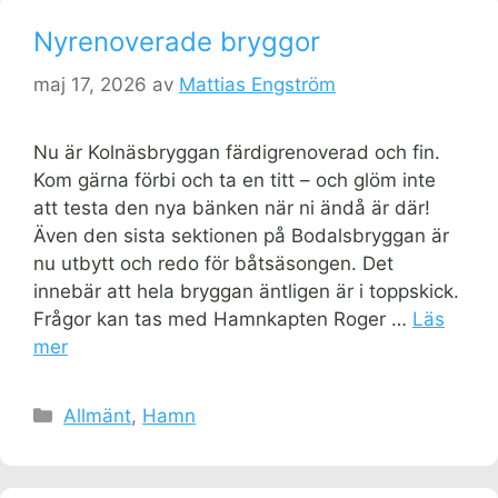
Nyrenoverade bryggor
maj 17, 2026
av
Mattias Engström
Nu är Kolnäsbryggan färdigrenoverad och fin.
Kom gärna förbi och ta en titt – och glöm inte
att testa den nya bänken när ni ändå är där!
Även den sista sektionen på Bodalsbryggan är
nu utbytt och redo för båtsäsongen. Det
innebär att hela bryggan äntligen är i toppskick.
Frågor kan tas med Hamnkapten Roger …
Läs
mer
Kategorier
Allmänt
,
Hamn