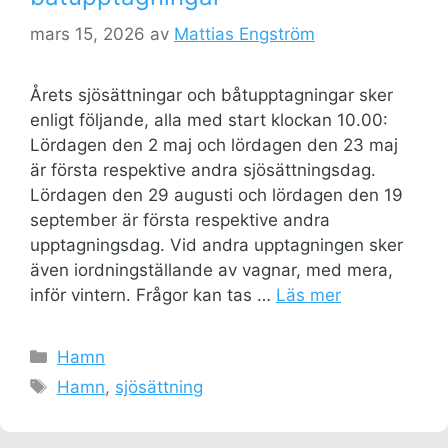
mars 15, 2026
av
Mattias Engström
Årets sjösättningar och båtupptagningar sker
enligt följande, alla med start klockan 10.00:
Lördagen den 2 maj och lördagen den 23 maj
är första respektive andra sjösättningsdag.
Lördagen den 29 augusti och lördagen den 19
september är första respektive andra
upptagningsdag. Vid andra upptagningen sker
även iordningställande av vagnar, med mera,
inför vintern. Frågor kan tas …
Läs mer
Kategorier
Hamn
Etiketter
Hamn
,
sjösättning