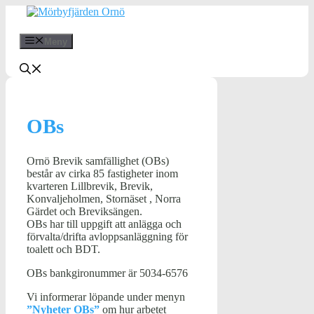
Hoppa
till
innehåll
Meny
OBs
Ornö Brevik samfällighet (OBs)
består av cirka 85 fastigheter inom
kvarteren Lillbrevik, Brevik,
Konvaljeholmen, Stornäset , Norra
Gärdet och Breviksängen.
OBs har till uppgift att anlägga och
förvalta/drifta avloppsanläggning för
toalett och BDT.
OBs bankgironummer är 5034-6576
Vi informerar löpande under menyn
”Nyheter OBs”
om hur arbetet