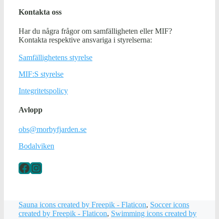
&
årsredovisningar
Kontakta oss
>
Har du några frågor om samfälligheten eller MIF?
Styrelse
Kontakta respektive ansvariga i styrelserna:
&
valberedning
Samfällighetens styrelse
MIF:S styrelse
Integritetspolicy
Avlopp
obs@morbyfjarden.se
Bodalviken
Facebook
Instagram
Sauna icons created by Freepik - Flaticon
,
Soccer icons
created by Freepik - Flaticon
,
Swimming icons created by