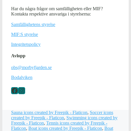
Har du några frågor om samfälligheten eller MIF?
Kontakta respektive ansvariga i styrelserna:
Samfällighetens styrelse
MIF:S styrelse
Integritetspolicy
Avlopp
obs@morbyfjarden.se
Bodalviken
Facebook
Instagram
Sauna icons created by Freepik - Flaticon
,
Soccer icons
created by Freepik - Flaticon
,
Swimming icons created by
Freepik - Flaticon
,
Tennis icons created by Freepik -
Flaticon
,
Boat icons created by Freepik - Flaticon
,
Boat