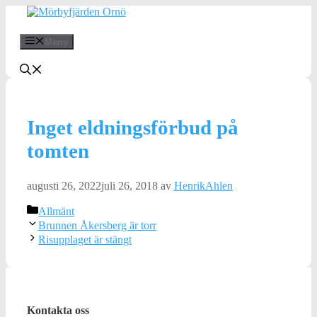
Hoppa
till
innehåll
Meny
Inget eldningsförbud på
tomten
augusti 26, 2022
juli 26, 2018
av
HenrikAhlen
Kategorier
Allmänt
Brunnen Åkersberg är torr
Risupplaget är stängt
Kontakta oss